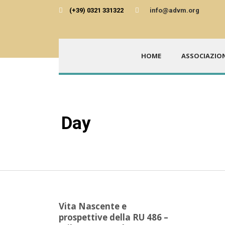
(+39) 0321 331322
info@advm.org
HOME
ASSOCIAZIO
Day
Ottobre 17, 2024
Vita Nascente e
prospettive della RU 486 –