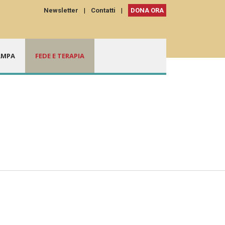
Newsletter
|
Contatti
|
DONA ORA
AMPA
FEDE E TERAPIA