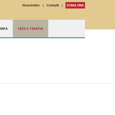
Newsletter
|
Contatti
|
DONA ORA
AMPA
FEDE E TERAPIA