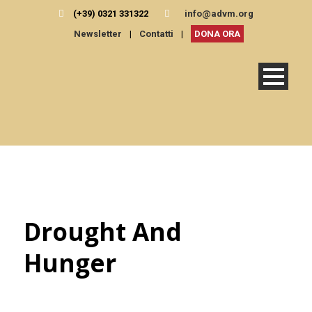
(+39) 0321 331322
info@advm.org
Newsletter
|
Contatti
|
DONA ORA
Drought And
Hunger