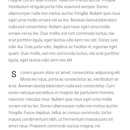
magna. Donec ullamcorper nulla non metus auctor fringilla.
Vestibulum id ligula porta felis euismod semper. Donec
ullamcorper nulla non metus auctor fringilla. Nullam quis risus
eget urna mollis ornare vel eu leo. Aenean lacinia bibendum
nulla sed consectetur. Nullam quis risus eget urna mollis
ornare vel eu leo. Duis mollis, est non commodo luctus, nisi
erat porttitor ligula, eget lacinia odio sem nec elit. Donec sed
odio dui. Cras justo odio, dapibus ac facilisis in, egestas eget
quam. Duis mollis, est non commodo luctus, nisi erat porttitor
ligula, eget lacinia odio sem nec elit.
S
Lorem ipsum dolor sit amet, consectetur adipiscing elit.
Morbi leo risus, porta ac consectetur ac, vestibulum at
eros. Aenean lacinia bibendum nulla sed consectetur. Cum
sociis natoque penatibus et magnis dis parturient montes,
nascetur ridiculus mus. Nullam quis risus eget urna mollis
ornare vel eu leo. Donec ullamcorper nulla non metus auctor
fringilla. Fusce dapibus, tellus ac cursus commodo, tortor
mauris condimentum nibh, ut fermentum massa justo sit
amet risus. Praesent commodo cursus magna, vel