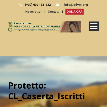
(+39) 0321 331322
info@advm.org
Newsletter
|
Contatti
|
DONA ORA
Protetto:
CL_Caserta_Iscritti