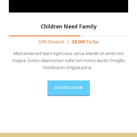
Children Need Family
60% Donated
/
$8.000 To Go
Maecenas sed diam eget risus varius blandit sit amet non
magna. Donec ullamcorper nulla non metus auctor fringilla.
Vestibulum id ligula porta...
DONATE NOW