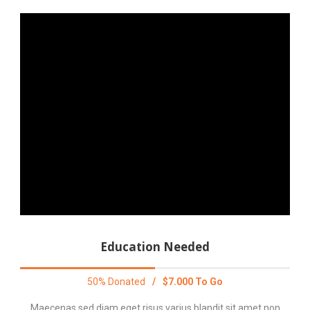
Education Needed
50% Donated
/
$7.000 To Go
Maecenas sed diam eget risus varius blandit sit amet non