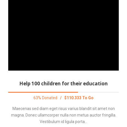
Help 100 children for their education
63% Donated
/
$110.333 To Go
Maecenas sed diam eget risus varius blandit sit amet non
magna. Donec ullamcorper nulla non metus auctor fringilla.
Vestibulum id ligula porta...