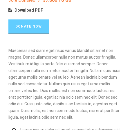
30% Donated
/
$7.000 To Go
Download PDF
DONATE NOW
Maecenas sed diam eget risus varius blandit sit amet non
magna. Donec ullamcorper nulla non metus auctor fringilla.
Vestibulum id ligula porta felis euismod semper. Donec
ullamcorper nulla non metus auctor fringilla. Nullam quis risus
eget urna mollis ornare vel eu leo. Aenean lacinia bibendum
nulla sed consectetur. Nullam quis risus eget urna mollis
ornare vel eu leo. Duis mollis, est non commodo luctus, nisi
erat porttitor ligula, eget lacinia odio sem nec elit. Donec sed
odio dui. Cras justo odio, dapibus ac facilisis in, egestas eget
quam. Duis mollis, est non commodo luctus, nisi erat porttitor
ligula, eget lacinia odio sem nec elit.
Lorem ipsum dolor sit amet, consectetur adipiscing elit.