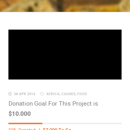
08 APR 2014
AFRICA
,
CAUSES
,
FOOD
Donation Goal For This Project is
$10.000