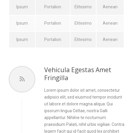
Ipsum
Portalion
Elitesimo
Aenean
Ipsum
Portalion
Elitesimo
Aenean
Ipsum
Portalion
Elitesimo
Aenean
Vehicula Egestas Amet
Fringilla
Lorem ipsum dolor sit amet, consectetur
adipisici elit, sed eiusmod tempor incidunt
ut labore et dolore magna aliqua. Qui
ipsorum lingua Celtae, nostra Galli
appellantur. Nihilne te nocturnum
praesidium Palati, nihil urbis vigiliae. Contra
legem facit qui id facit quod lex prohibet.