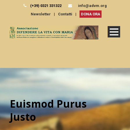
(+39) 0321 331322
info@advm.org
Newsletter
|
Contatti
|
DONA ORA
Euismod Purus
Justo