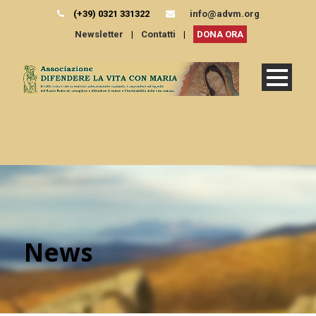
(+39) 0321 331322
info@advm.org
Newsletter
|
Contatti
|
DONA ORA
News