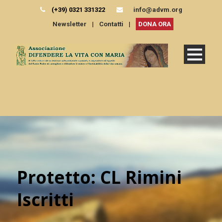
(+39) 0321 331322
info@advm.org
Newsletter
|
Contatti
|
DONA ORA
Protetto: CL Rimini
Iscritti