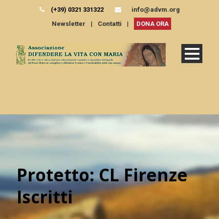
(+39) 0321 331322
info@advm.org
Newsletter
|
Contatti
|
DONA ORA
Protetto: CL Firenze
Iscritti