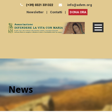
(+39) 0321 331322
info@advm.org
Newsletter
|
Contatti
|
DONA ORA
News