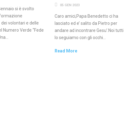
05 GEN 2023
ennaio si è svolto
i formazione
Caro amici,Papa Benedetto ci ha
ei volontari e delle
lasciato ed e’ salito da Pietro per
del Numero Verde “Fede
andare ad incontrare Gesu’.Noi tutti
na...
lo seguiamo con gli occhi...
Read More