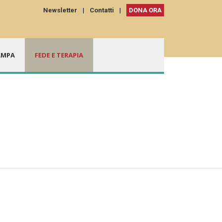
Newsletter
|
Contatti
|
DONA ORA
AMPA
FEDE E TERAPIA