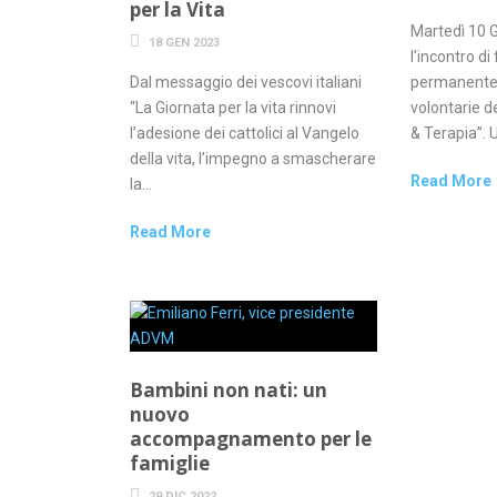
per la Vita
Martedì 10 G
18 GEN 2023
l’incontro d
Dal messaggio dei vescovi italiani
permanente d
“La Giornata per la vita rinnovi
volontarie 
l’adesione dei cattolici al Vangelo
& Terapia”. U
della vita, l’impegno a smascherare
Read More
la...
Read More
Bambini non nati: un
nuovo
accompagnamento per le
famiglie
29 DIC 2022