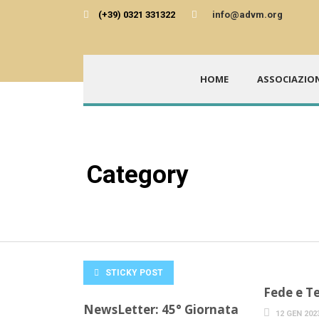
(+39) 0321 331322
info@advm.org
HOME
ASSOCIAZIO
Category
Senza categoria
STICKY POST
Fede e T
NewsLetter: 45° Giornata
12 GEN 202